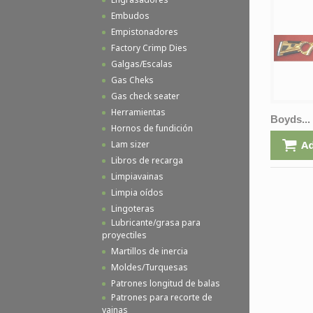
Embudos
Empistonadores
Factory Crimp Dies
Galgas/Escalas
Gas Cheks
Gas check seater
Herramientas
Boyds...
Hornos de fundición
Ad
Lam sizer
Libros de recarga
Limpiavainas
Limpia oídos
Lingoteras
Lubricante/grasa para
proyectiles
Martillos de inercia
Moldes/Turquesas
Patrones longitud de balas
Patrones para recorte de
vainas