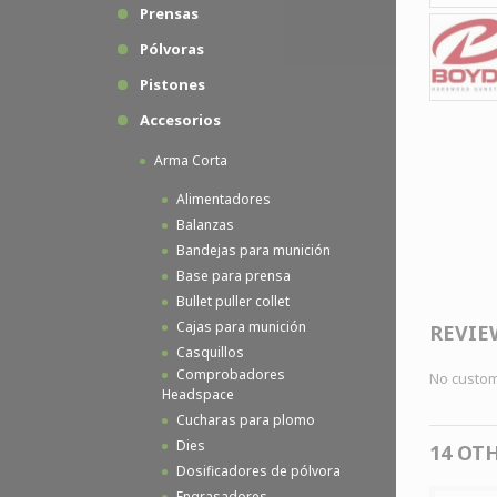
Prensas
Pólvoras
Pistones
Accesorios
Arma Corta
Alimentadores
Balanzas
Bandejas para munición
Base para prensa
Bullet puller collet
Cajas para munición
REVIE
Casquillos
Comprobadores
No custom
Headspace
Cucharas para plomo
Dies
14 OT
Dosificadores de pólvora
Engrasadores