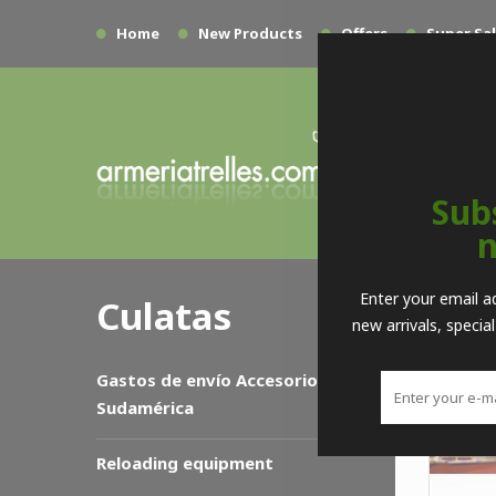
Home
New Products
Offers
Super Sa
Sub
n
>
Enter your email a
Culatas
new arrivals, specia
Gastos de envío Accesorios
Sudamérica
Reloading equipment