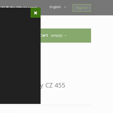
English
 52 23 75 (no Whatsapps)
Sign in
Cart
(empty)
 Agility CZ 455
e:
1M15327911ZZ
 Culata Agility CZ 455
,00 €