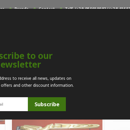
les
Brands
Contact
Telf. (+34) 98 560 09 83 / (+34) 616
scribe to our
ewsletter
Sports shooting
>
Repuestos
>
Culatas
>
Boyds Culata
ddress to receive all news, updates on
l offers and other discount information.
Referenc
Boyds
Subscribe
489