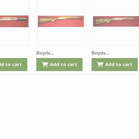
Boyds...
Boyds...
d to cart
Add to cart
Add to cart