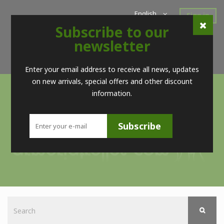
English
Sign in
Subscribe to our
Home
New Products
Offers
Super Sales
newsletter
Brands
Contact
Telf. (+34) 98 560 09 83 / (+34) 616 52 23 75 (no Whatsapps)
Enter your email address to receive all news, updates
on new arrivals, special offers and other discount
information.
Subscribe