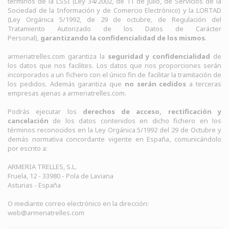
términos de la LSSI (Ley 34/2002, de 11 de julio, de Servicios de la
Sociedad de la Información y de Comercio Electrónico) y la LORTAD
(Ley Orgánica 5/1992, de 29 de octubre, de Regulación del
Tratamiento Autorizado de los Datos de Carácter
Personal),
garantizando la confidencialidad de los mismos
.
armeriatrelles.com
garantiza la
seguridad y confidencialidad
de
los datos que nos facilites. Los datos que nos proporciones serán
incorporados a un fichero con el único fin de facilitar la tramitación de
los pedidos. Además garantiza que
no serán cedidos
a terceras
empresas ajenas a
armeriatrelles.com
.
Podrás ejecutar los
derechos de acceso, rectificación y
cancelación
de los datos contenidos en dicho fichero en los
términos reconocidos en la Ley Orgánica 5/1992 del 29 de Octubre y
demás normativa concordante vigente en España, comunicándolo
por escrito a:
ARMERIA TRELLES, S.L.
Fruela, 12 - 33980 - Pola de Laviana
Asturias - España
O mediante correo electrónico en la dirección:
web@armeriatrelles.com